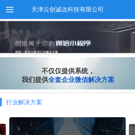
天津云创诚达科技有限公司
不仅仅提供系统，
我们提供
全套企业微信解决方案
小程序已成全行业商家必争之地
经营策略
行业解决方案
小程序帮你轻松获客、成交、裂变
行业市场及目标人群分析，深挖需求痛点，定
制解决方案
海量曝光
低成本拓客
服务团队