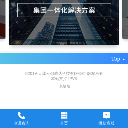
专业运营团队陪跑式服务，随时监督和指
背靠各大平台 亿万流量触
自带社交属性 裂变玩法加
手可及
速传播
导，贡献运营建议
广告资源
超强用户粘性
用户体验更佳
海量优质广告资源位提供，营销活动精准触
自有私域牢牢锁客 持续触达
比H5更稳定 比
达目标客户群
促成交
APP更方便
Top
系统工具
提供有效且有用的系统及工具。支持定制和对
©
2019 天津云创诚达科技有限公司 版权所有
接原系统
本站支持 IPV6
电脑版
电话咨询
首页
微信客服